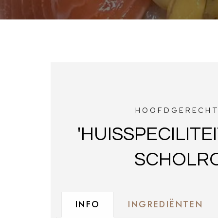
HOOFDGERECH
'HUISSPECILITEI
SCHOLR
INFO
INGREDIËNTEN