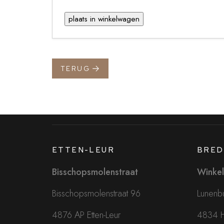
TERUG
ETTEN-LEUR
BRED
Bisschopsmolenstraat
Winkel
Bisschopsmolenstraat 96
Lunenbu
4876 AP Etten-Leur
4834 