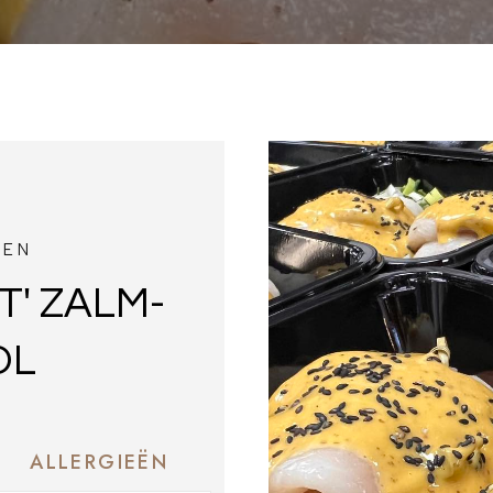
TEN
T' ZALM-
OL
ALLERGIEËN