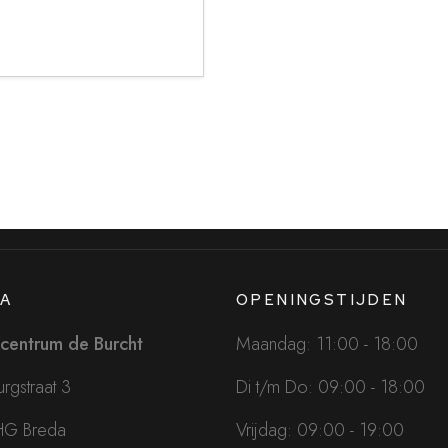
A
OPENINGSTIJDEN
centrum de Burcht
Maandag: 11:00 - 18:00
rgstraat 3
Di t/m Do: 09:00 - 18:00
HG Breda
Vrijdag: 09:00 - 19:00