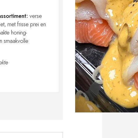
assortiment:
verse
et, met frisse prei en
akte honing-
en smaakvolle
akte