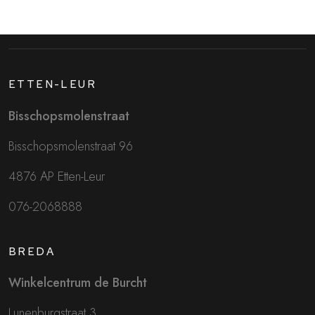
ETTEN-LEUR
Bisschopsmolenstraat
Bisschopsmolenstraat 96
4876 AP Etten-Leur
076-2068888
BREDA
Winkelcentrum de Burcht
Lunenburgstraat 3