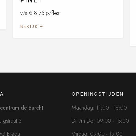
PINET
v/a € 8.75 p/fles
BEKIJK
A
OPENINGSTIJDEN
centrum de Burcht
Maandag: 11:00 - 18:00
rgstraat 3
Di t/m Do: 09:00 - 18:00
HG Breda
Vrijdag: 09:00 - 19:00