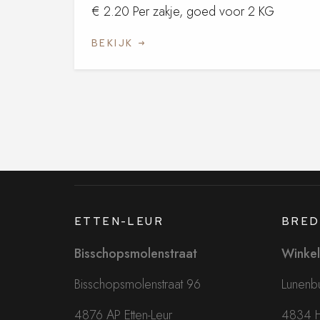
€ 2.20 Per zakje, goed voor 2 KG
BEKIJK
ETTEN-LEUR
BRED
Bisschopsmolenstraat
Winkel
Bisschopsmolenstraat 96
Lunenbu
4876 AP Etten-Leur
4834 