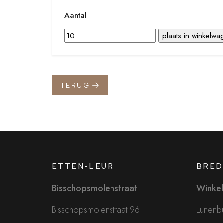
Aantal
TERUG
ETTEN-LEUR
BRED
Bisschopsmolenstraat
Winkel
Bisschopsmolenstraat 96
Lunenbu