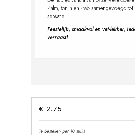
De hapjes variant van onze wereldbek
Zalm, tonijn en krab samengevoegd tot
sensatie.
Feestelijk, smaakvol en vet-lekker, ie
verraast!
€ 2.75
Te bestellen per 10 stuks