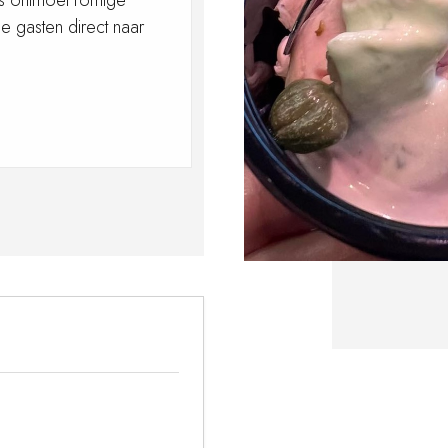
es ontmoet romige
je gasten direct naar