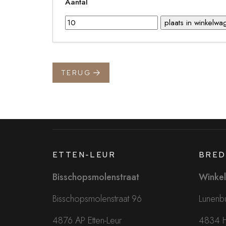
Aantal
TERUG
ETTEN-LEUR
BRED
Bisschopsmolenstraat
Winkel
Bisschopsmolenstraat 96
Lunenbu
4876 AP Etten-Leur
4834 