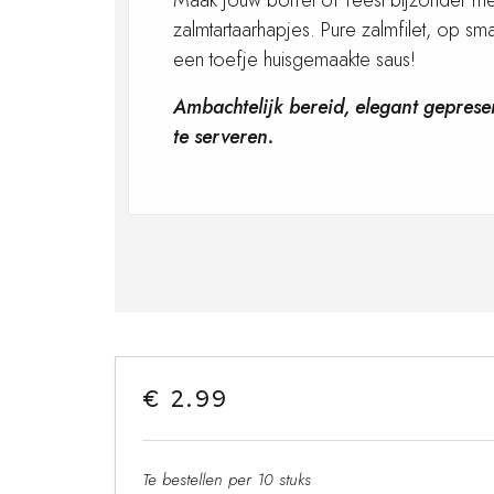
Maak jouw borrel of feest bijzonder m
zalmtartaarhapjes. Pure zalmfilet, op s
een toefje huisgemaakte saus!
Ambachtelijk bereid, elegant geprese
te serveren.
€ 2.99
Te bestellen per 10 stuks