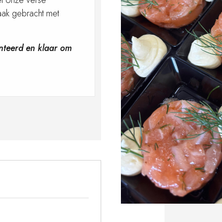
et onze verse
maak gebracht met
nteerd en klaar om