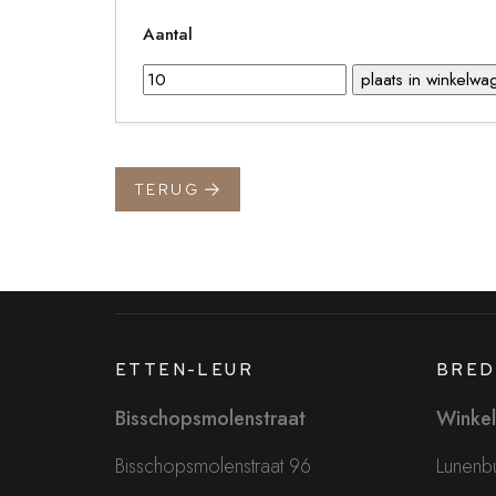
Aantal
TERUG
ETTEN-LEUR
BRED
Bisschopsmolenstraat
Winkel
Bisschopsmolenstraat 96
Lunenbu