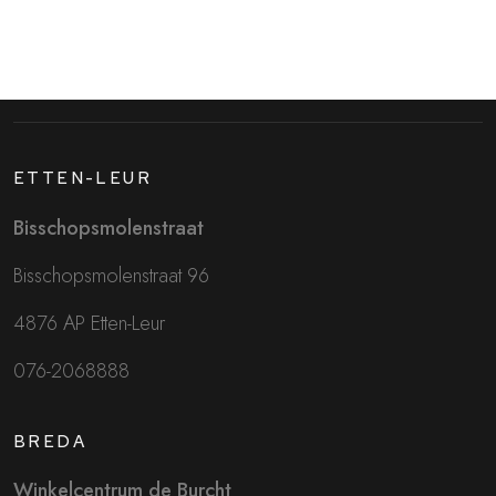
ETTEN-LEUR
Bisschopsmolenstraat
Bisschopsmolenstraat 96
4876 AP Etten-Leur
076-2068888
BREDA
Winkelcentrum de Burcht