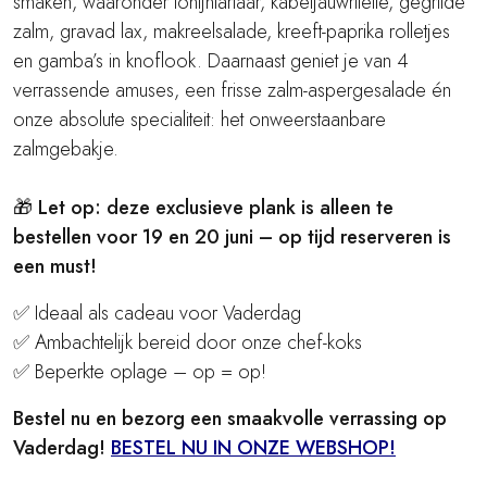
smaken, waaronder tonijntartaar, kabeljauwrilette, gegrilde
zalm, gravad lax, makreelsalade, kreeft-paprika rolletjes
en gamba’s in knoflook. Daarnaast geniet je van 4
verrassende amuses, een frisse zalm-aspergesalade én
onze absolute specialiteit: het onweerstaanbare
zalmgebakje.
🎁
Let op: deze exclusieve plank is alleen te
bestellen voor 19 en 20 juni – op tijd reserveren is
een must!
✅ Ideaal als cadeau voor Vaderdag
✅ Ambachtelijk bereid door onze chef-koks
✅ Beperkte oplage – op = op!
Bestel nu en bezorg een smaakvolle verrassing op
Vaderdag!
BESTEL NU IN ONZE WEBSHOP!