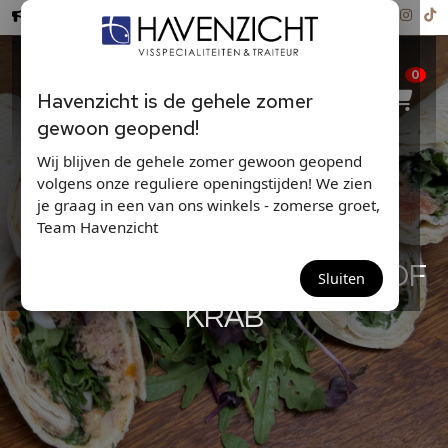
Hollandse Nieuwe ...
0
Havenzicht is de gehele zomer
gewoon geopend!
Wij blijven de gehele zomer gewoon geopend
volgens onze reguliere openingstijden! We zien
je graag in een van ons winkels - zomerse groet,
Team Havenzicht
VISWRAPS ZALM-TONIJN OF
Sluiten
KRAB