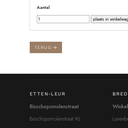
Aantal
TERUG
ETTEN-LEUR
BRED
Bisschopsmolenstraat
Winkel
Bisschopsmolenstraat 96
Lunenbu