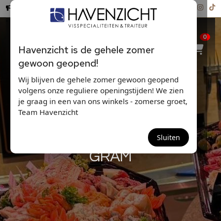
Hollandse Nieuwe ...
0
Havenzicht is de gehele zomer
gewoon geopend!
Wij blijven de gehele zomer gewoon geopend
volgens onze reguliere openingstijden! We zien
je graag in een van ons winkels - zomerse groet,
Team Havenzicht
KREEFT LEVEND 400-500
Sluiten
GRAM