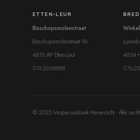
ETTEN-LEUR
BRED
Bisschopsmolenstraat
Winkel
Bisschopsmolenstraat 96
Lunenbu
4876 AP Etten-Leur
4834 
076-2068888
076-2
© 2025 Visspeciaalzaak Havenzicht - Alle rec