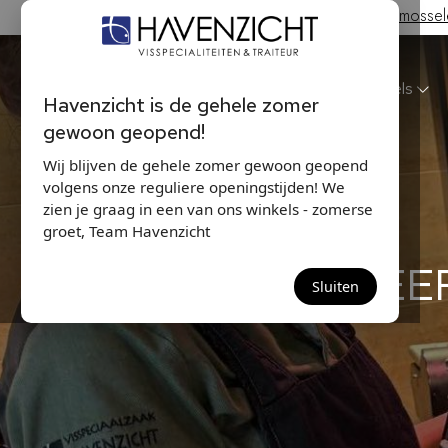
Hollandse Nieuwe & Zeeuwse bodem mosselen
Havenzicht
Winkels
Havenzicht is de gehele zomer
gewoon geopend!
Wij blijven de gehele zomer gewoon geopend
volgens onze reguliere openingstijden! We
zien je graag in een van ons winkels - zomerse
groet, Team Havenzicht
KREE
Sluiten