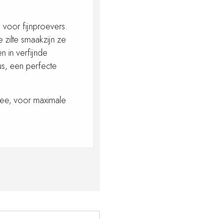
e voor fijnproevers.
 zilte smaakzijn ze
n in verfijnde
us, een perfecte
 zee, voor maximale