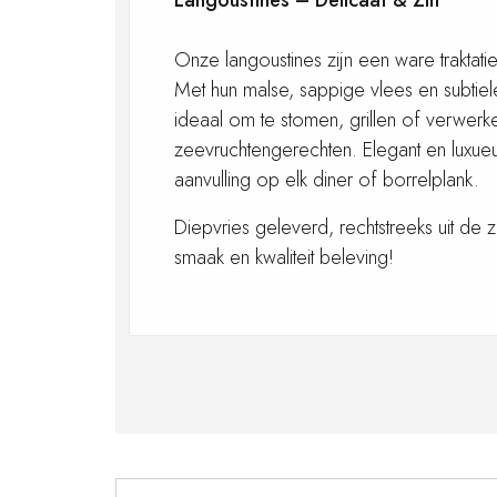
Langoustines – Delicaat & Zilt
Onze langoustines zijn een ware traktati
Met hun malse, sappige vlees en subtiele
ideaal om te stomen, grillen of verwerke
zeevruchtengerechten. Elegant en luxue
aanvulling op elk diner of borrelplank.
Diepvries geleverd, rechtstreeks uit de
smaak en kwaliteit beleving!