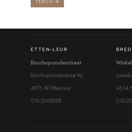
TERUG
ETTEN-LEUR
BRED
Bisschopsmolenstraat
Winkel
Bisschopsmolenstraat 96
Lunenbu
4876 AP Etten-Leur
4834 
076-2068888
076-2