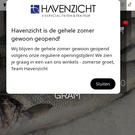
Hollandse Nieuwe ...
0
Havenzicht is de gehele zomer
gewoon geopend!
Wij blijven de gehele zomer gewoon geopend
volgens onze reguliere openingstijden! We zien
je graag in een van ons winkels - zomerse groet,
Team Havenzicht
ZEEBAARS(FILETS) 400-600
Sluiten
GRAM