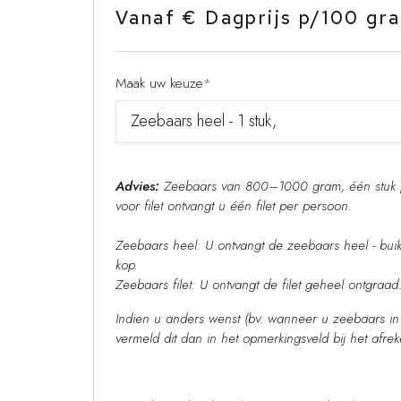
Vanaf € Dagprijs p/100 gr
Maak uw keuze
*
Advies:
Zeebaars van 800–1000 gram, één stuk p
voor filet ontvangt u één filet per persoon.
Zeebaars heel: U ontvangt de zeebaars heel - bui
kop.
Zeebaars filet: U ontvangt de filet geheel ontgraad
Indien u anders wenst (bv. wanneer u zeebaars in 
vermeld dit dan in het opmerkingsveld bij het afr