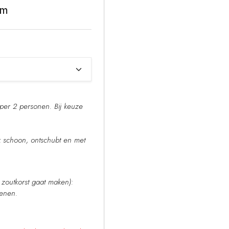
am
er 2 personen. Bij keuze
k schoon, ontschubt en met
.
zoutkorst gaat maken):
ekenen.