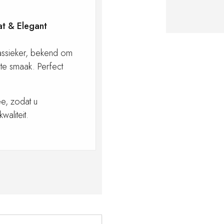
at & Elegant
lassieker, bekend om
ilte smaak. Perfect
ee, zodat u
aliteit.