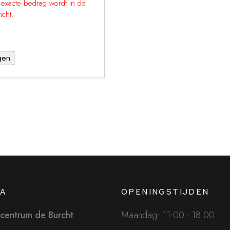
t exacte bedrag wordt in de
icht.
A
OPENINGSTIJDEN
centrum de Burcht
Maandag: 11:00 - 18:00