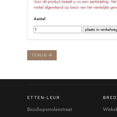
Voor dit product betaalt u nu een aanbetaling. He
winkel afgerekend op basis van het werkelijke gew
Aantal
TERUG
ETTEN-LEUR
BRED
Bisschopsmolenstraat
Winkel