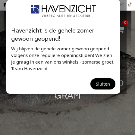
Hollandse Nieuwe ...
0
Havenzicht is de gehele zomer
gewoon geopend!
Wij blijven de gehele zomer gewoon geopend
volgens onze reguliere openingstijden! We zien
je graag in een van ons winkels - zomerse groet,
Team Havenzicht
DORADE(FILETS) 800-1000
Sluiten
GRAM