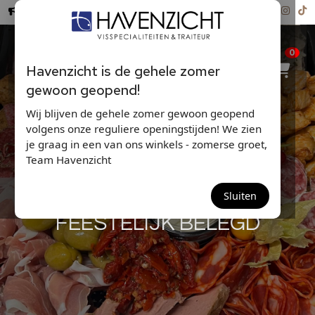
Hollandse Nieuwe ...
0
Havenzicht is de gehele zomer
gewoon geopend!
Wij blijven de gehele zomer gewoon geopend
volgens onze reguliere openingstijden! We zien
je graag in een van ons winkels - zomerse groet,
Team Havenzicht
LUXE VLEESSALADE,
Sluiten
FEESTELIJK BELEGD