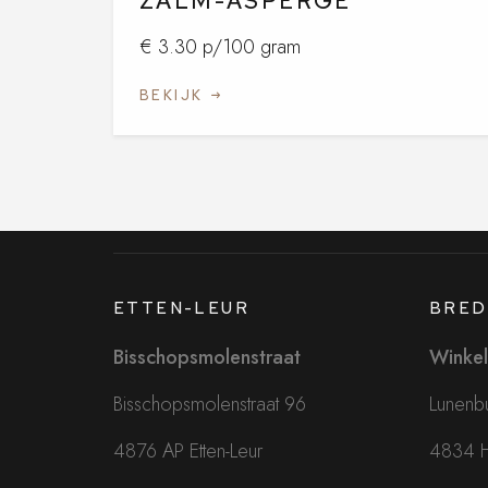
ZALM-ASPERGE
€ 3.30 p/100 gram
BEKIJK
ETTEN-LEUR
BRED
Bisschopsmolenstraat
Winkel
Bisschopsmolenstraat 96
Lunenbu
4876 AP Etten-Leur
4834 