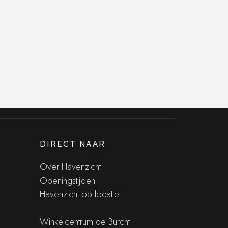
DIRECT NAAR
Over Havenzicht
Openingstijden
Havenzicht op locatie
Winkelcentrum de Burcht