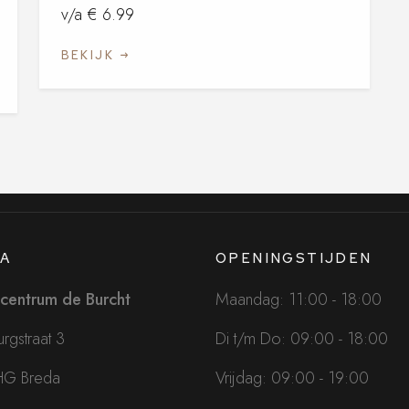
v/a € 6.99
BEKIJK
A
OPENINGSTIJDEN
centrum de Burcht
Maandag: 11:00 - 18:00
rgstraat 3
Di t/m Do: 09:00 - 18:00
HG Breda
Vrijdag: 09:00 - 19:00