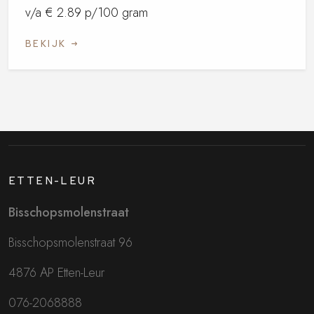
v/a € 2.89 p/100 gram
BEKIJK
ETTEN-LEUR
Bisschopsmolenstraat
Bisschopsmolenstraat 96
4876 AP Etten-Leur
076-2068888