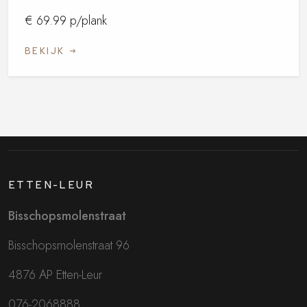
€ 69.99 p/plank
BEKIJK
ETTEN-LEUR
Bisschopsmolenstraat
Bisschopsmolenstraat 96
4876 AP Etten-Leur
076-2068888