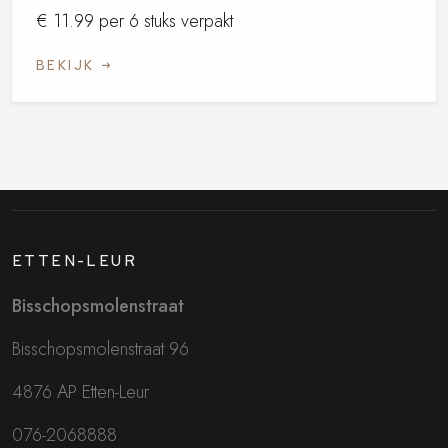
€ 11.99 per 6 stuks verpakt
BEKIJK
ETTEN-LEUR
Bisschopsmolenstraat
Bisschopsmolenstraat 96
4876 AP Etten-Leur
076-2068888